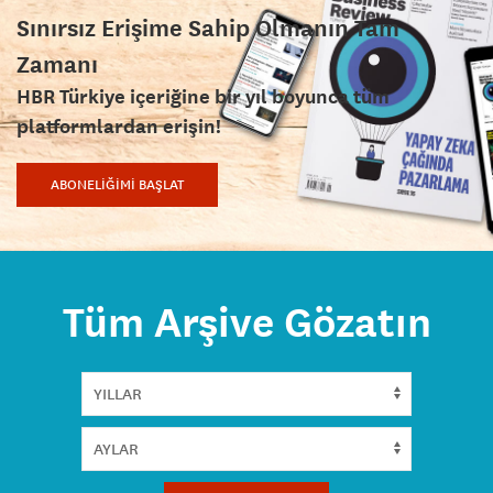
Sınırsız Erişime Sahip Olmanın Tam
Zamanı
HBR Türkiye içeriğine bir yıl boyunca tüm
platformlardan erişin!
ABONELİĞİMİ BAŞLAT
Tüm Arşive Gözatın