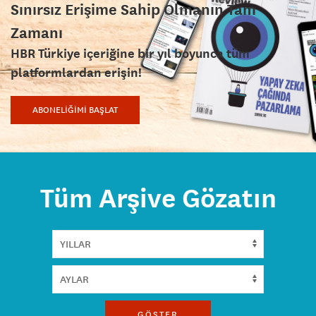
Sınırsız Erişime Sahip Olmanın Tam
Zamanı
HBR Türkiye içeriğine bir yıl boyunca tüm
platformlardan erişin!
ABONELİĞİMİ BAŞLAT
Tüm Arşive Gözatın
GÖSTER