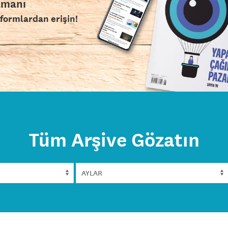
amanı
tformlardan erişin!
Tüm Arşive Gözatın