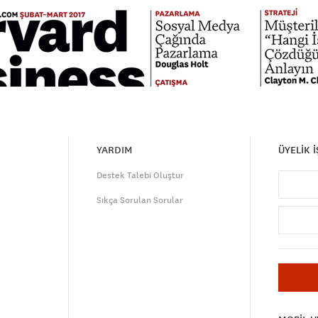
YARDIM
ÜYELİK 
Destek Talebi Oluştur
Sıkça Sorulan Sorular