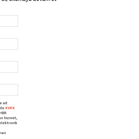
e ait
ile
KVKK
 HBR
an hizmet,
elektronik
aman