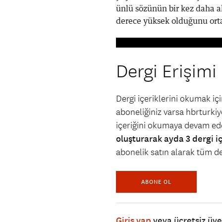
ünlü sözünün bir kez daha alt
derece yüksek olduğunu ort
Dergi Erişimi
Dergi içeriklerini okumak i
aboneliğiniz varsa hbrturkiye
içeriğini okumaya devam ede
oluşturarak ayda 3 dergi i
abonelik satın alarak tüm der
ABONE OL
Giriş yap
veya ücretsiz üy