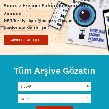
Sınırsız Erişime Sahip Olmanın Tam
Zamanı
HBR Türkiye içeriğine bir yıl boyunca tüm
platformlardan erişin!
ABONELİĞİMİ BAŞLAT
Tüm Arşive Gözatın