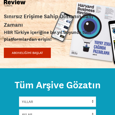
Sınırsız Erişime Sahip Olmanın Tam
Zamanı
HBR Türkiye içeriğine bir yıl boyunca tüm
platformlardan erişin!
ABONELİĞİMİ BAŞLAT
Tüm Arşive Gözatın