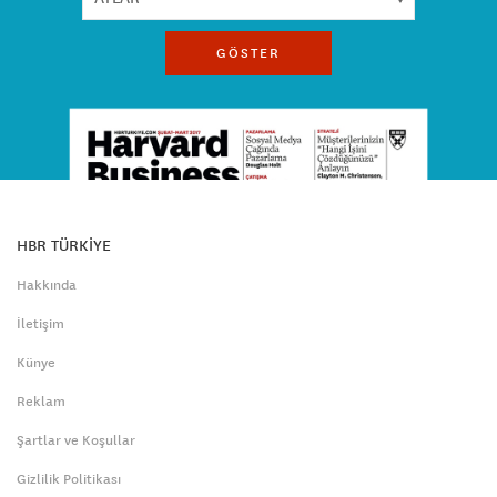
GÖSTER
HBR TÜRKİYE
Hakkında
İletişim
Künye
Reklam
Şartlar ve Koşullar
Gizlilik Politikası