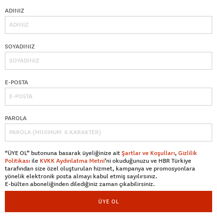
ADINIZ
SOYADINIZ
E-POSTA
PAROLA
“ÜYE OL” butonuna basarak üyeliğinize ait
Şartlar ve Koşulları
,
Gizlilik
Politikası
ile
KVKK Aydınlatma Metni
’ni okuduğunuzu ve HBR Türkiye
tarafından size özel oluşturulan hizmet, kampanya ve promosyonlara
yönelik elektronik posta almayı kabul etmiş sayılırsınız.
E-bülten aboneliğinden dilediğiniz zaman çıkabilirsiniz.
ÜYE OL