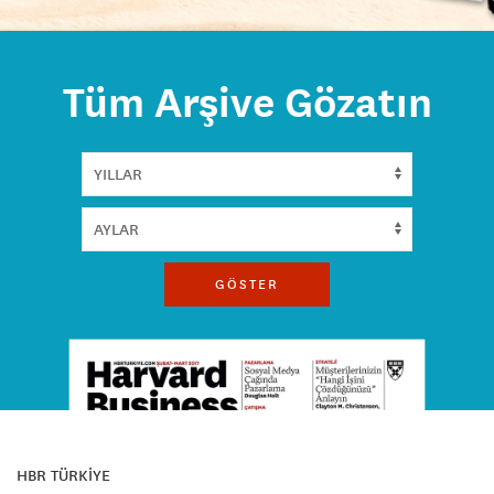
Tüm Arşive Gözatın
GÖSTER
HBR TÜRKİYE