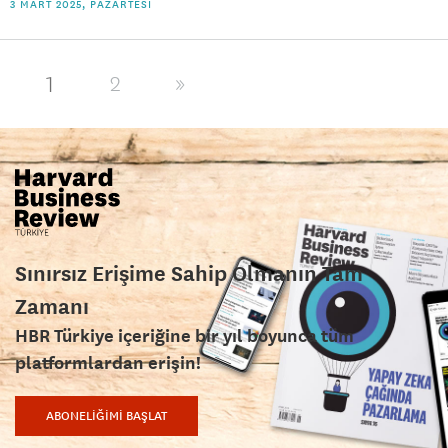
3 MART 2025, PAZARTESI
1
2
»
Sınırsız Erişime Sahip Olmanın Tam
Zamanı
HBR Türkiye içeriğine bir yıl boyunca tüm
platformlardan erişin!
ABONELİĞİMİ BAŞLAT