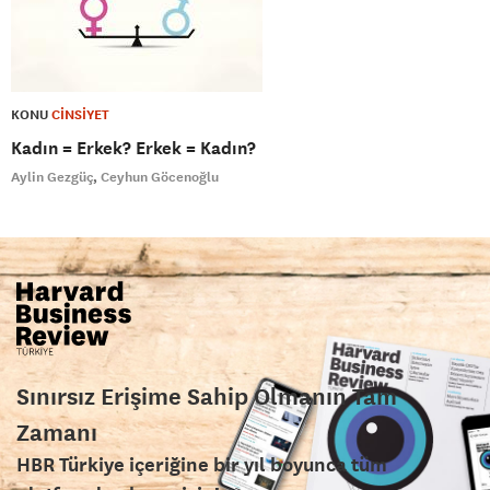
KONU
CİNSİYET
Kadın = Erkek? Erkek = Kadın?
Aylin Gezgüç
Ceyhun Göcenoğlu
Sınırsız Erişime Sahip Olmanın Tam
Zamanı
HBR Türkiye içeriğine bir yıl boyunca tüm