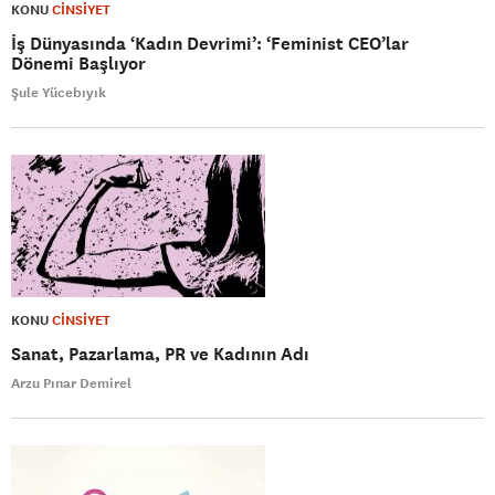
KONU
CİNSİYET
İş Dünyasında ‘Kadın Devrimi’: ‘Feminist CEO’lar
Dönemi Başlıyor
Şule Yücebıyık
KONU
CİNSİYET
Sanat, Pazarlama, PR ve Kadının Adı
Arzu Pınar Demirel