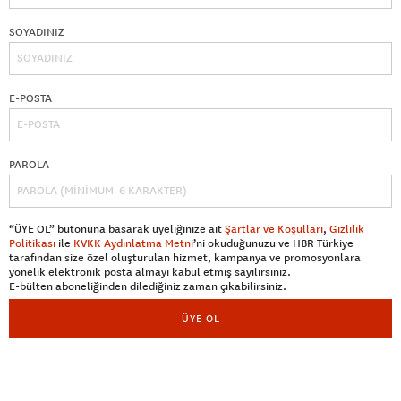
SOYADINIZ
E-POSTA
PAROLA
“ÜYE OL” butonuna basarak üyeliğinize ait
Şartlar ve Koşulları
,
Gizlilik
Politikası
ile
KVKK Aydınlatma Metni
’ni okuduğunuzu ve HBR Türkiye
tarafından size özel oluşturulan hizmet, kampanya ve promosyonlara
yönelik elektronik posta almayı kabul etmiş sayılırsınız.
E-bülten aboneliğinden dilediğiniz zaman çıkabilirsiniz.
ÜYE OL