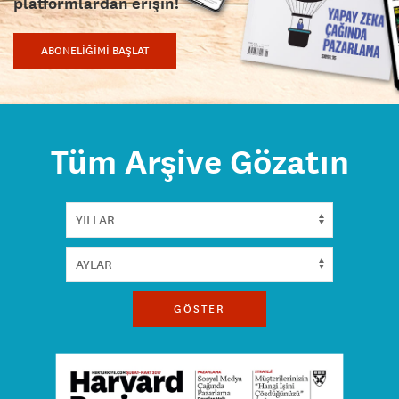
platformlardan erişin!
ABONELİĞİMİ BAŞLAT
Tüm Arşive Gözatın
GÖSTER