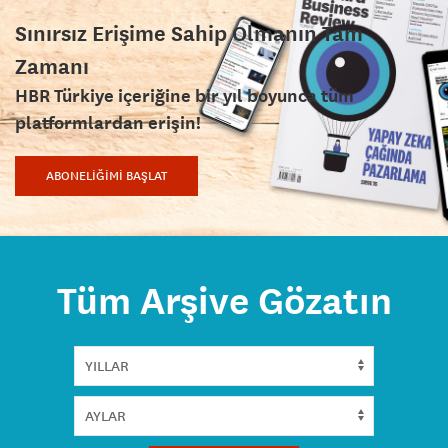
Sınırsız Erişime Sahip Olmanın Tam
Zamanı
HBR Türkiye içeriğine bir yıl boyunca tüm
platformlardan erişin!
ABONELİĞİMİ BAŞLAT
Tüm Arşive Gözatın