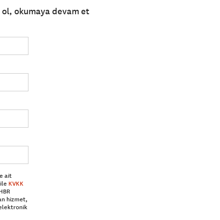
e ol, okumaya devam et
e ait
ile
KVKK
 HBR
an hizmet,
elektronik