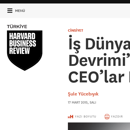
MENÜ
CİNSİYET
İş Düny
Devrimi’
CEO’lar
Şule Yücebıyık
17 MART 2015, SALI
YAZI BOYUTU
YAZDIR