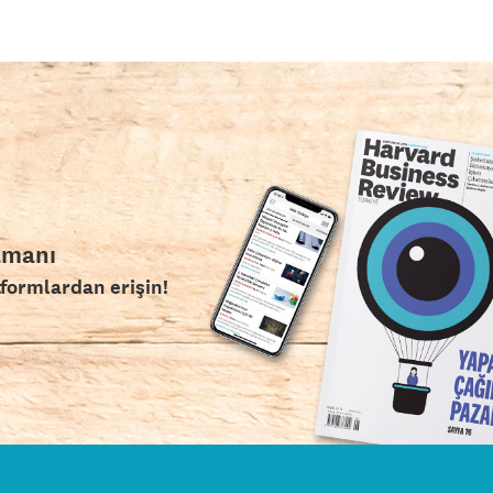
amanı
tformlardan erişin!