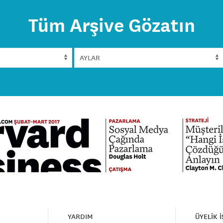
Tüm Arşive Gözatın
YARDIM
ÜYELİK 