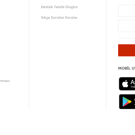
Destek Talebi Oluştur
Sıkça Sorulan Sorular
MOBİL 
unması