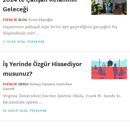
Geleceği
ESENLİK
BLOG
Ecem Ekşioğlu
​Hayatınızın yaklaşık üçte birini işte geçirdiğiniz gerçeğini hiç
düşündünüz mü?...
11 OCAK 2024, PERŞEMBE
İş Yerinde Özgür Hissediyor
musunuz?
ESENLİK
DERGI
Kelsey Hansen
Gretchen
Gavett
VIrgInIa Üniversitesi Darden İşletme Okulu, Frank M. Sands Sr.
kürsüsünde işletm...
30 KASIM 2023, PERŞEMBE