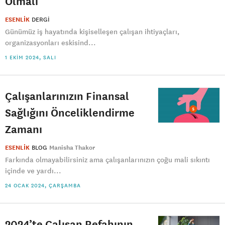
Olmalı
ESENLİK
DERGI
Günümüz iş hayatında kişiselleşen çalışan ihtiyaçları,
organizasyonları eskisind...
1 EKIM 2024, SALI
Çalışanlarınızın Finansal
Sağlığını Önceliklendirme
Zamanı
ESENLİK
BLOG
Manisha Thakor
Farkında olmayabilirsiniz ama çalışanlarınızın çoğu mali sıkıntı
içinde ve yardı...
24 OCAK 2024, ÇARŞAMBA
2024’te Çalışan Refahının