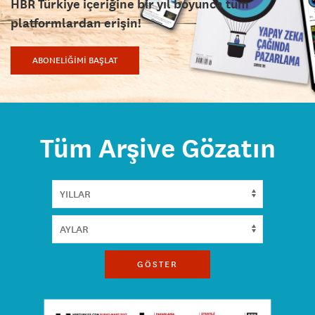
HBR Türkiye içeriğine bir yıl boyunca tüm
platformlardan erişin!
ABONELİĞİMİ BAŞLAT
Tüm Arşive Gözatın
GÖSTER