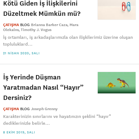
Kötü Giden İş İlişkilerini
Düzeltmek Mümkün mü?
ÇATIŞMA
BLOG
Brianna Barker Caza
Mara
Olekalns
Timothy J. Vogus
İş ortamları, iş arkadaşlarımızla olan ilişkilerimiz üzerine oluşan
topluluklard...
21 NISAN 2020, SALI
İş Yerinde Düşman
Yaratmadan Nasıl “Hayır”
Dersiniz?
ÇATIŞMA
BLOG
Joseph Grenny
Karakterinizin sınırlarını ve hayatınızın şeklini “hayır”
dediklerinizle belirle...
8 EKIM 2019, SALI