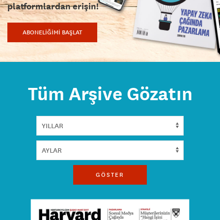
platformlardan erişin!
ABONELİĞİMİ BAŞLAT
Tüm Arşive Gözatın
GÖSTER