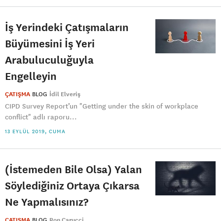
İş Yerindeki Çatışmaların
Büyümesini İş Yeri
Arabuluculuğuyla
Engelleyin
ÇATIŞMA
BLOG
İdil Elveriş
CIPD Survey Report’un "Getting under the skin of workplace
conflict" adlı raporu...
13 EYLÜL 2019, CUMA
(İstemeden Bile Olsa) Yalan
Söylediğiniz Ortaya Çıkarsa
Ne Yapmalısınız?
ÇATIŞMA
BLOG
Ron Carucci