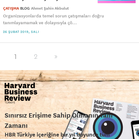
ÇATIŞMA
BLOG
Ahmet Şahin Akbulut
Organizasyonlarda temel sorun çatışmaları doğru
tanımlayamamak ve dolayısıyla çö...
26 ŞUBAT 2019, SALI
1
2
»
Sınırsız Erişime Sahip Olmanın Tam
Zamanı
HBR Türkiye içeriğine bir yıl boyunca tüm