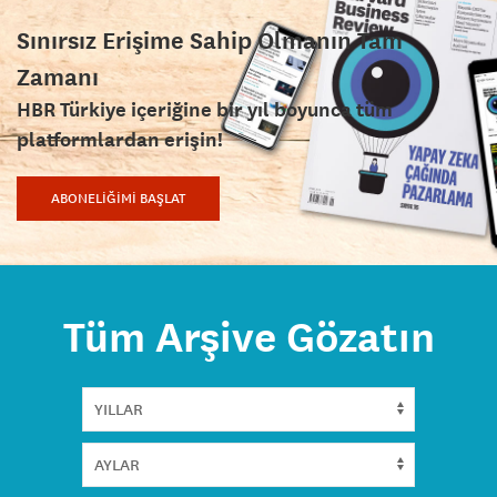
Sınırsız Erişime Sahip Olmanın Tam
Zamanı
HBR Türkiye içeriğine bir yıl boyunca tüm
platformlardan erişin!
ABONELİĞİMİ BAŞLAT
Tüm Arşive Gözatın