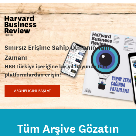
Sınırsız Erişime Sahip Olmanın Tam
Zamanı
HBR Türkiye içeriğine bir yıl boyunca tüm
platformlardan erişin!
ABONELİĞİMİ BAŞLAT
Tüm Arşive Gözatın