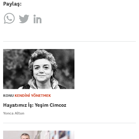
Paylaş:
KONU
KENDİNİ YÖNETMEK
Hayatımız İş: Yeşim Cimcoz
Yonca Altun