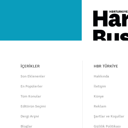
İÇERİKLER
HBR TÜRKİYE
Son Eklenenler
Hakkında
En Popülerler
İletişim
Tüm Konular
Künye
Editörün Seçimi
Reklam
Dergi Arşivi
Şartlar ve Koşullar
Bloglar
Gizlilik Politikası