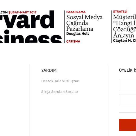
YARDIM
ÜYELİK 
Destek Talebi Oluştur
Sıkça Sorulan Sorular