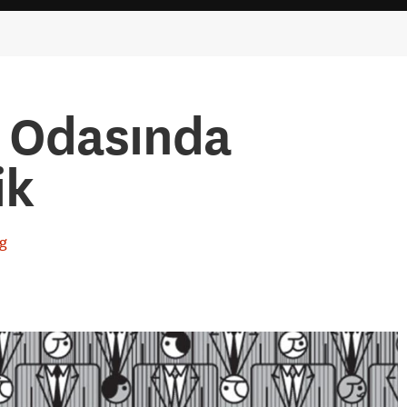
ı Odasında
ik
rg