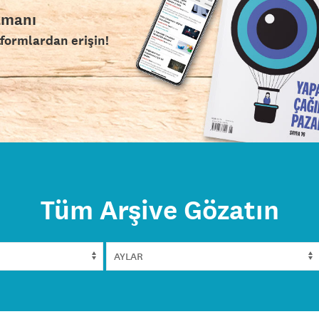
amanı
tformlardan erişin!
Tüm Arşive Gözatın