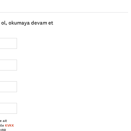
e ol, okumaya devam et
e ait
ile
KVKK
 HBR