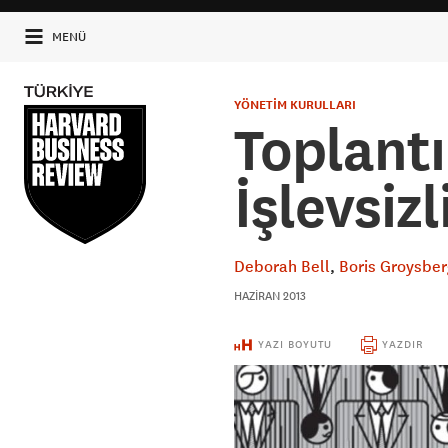
MENÜ
YÖNETİM KURULLARI
Toplant
İşlevsizl
Deborah Bell
Boris Groysbe
HAZIRAN 2013
YAZI BOYUTU
YAZDIR