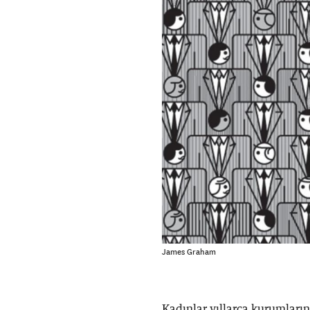
James Graham
Kadınlar yıllarca kurumları