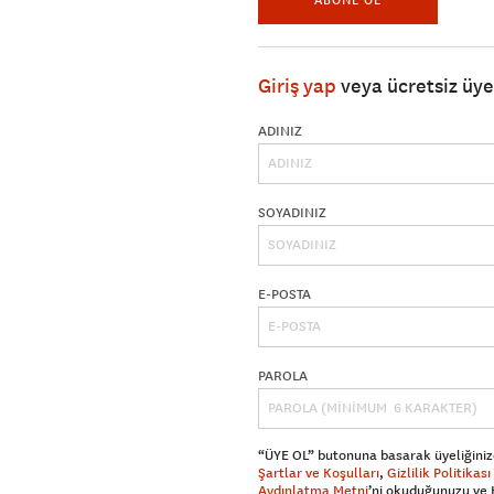
Giriş yap
veya ücretsiz üy
ADINIZ
SOYADINIZ
E-POSTA
PAROLA
“ÜYE OL” butonuna basarak üyeliğiniz
Şartlar ve Koşulları
,
Gizlilik Politikası
Aydınlatma Metni
’ni okuduğunuzu ve