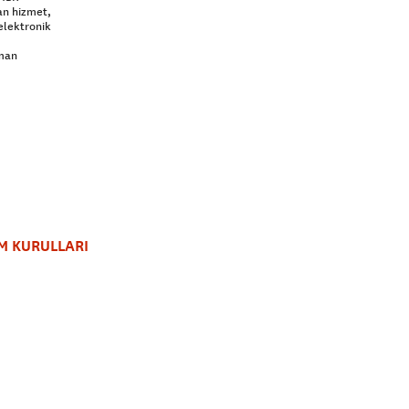
an hizmet,
elektronik
aman
M KURULLARI