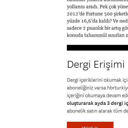
yollarını aradı. Pek çok yöne
2012’de Fortune 500 şirketl
yüzde 16,6’da kaldı? Ve nede
sadece 2 puanlık bir artış g
konuda tahammül sınırları 
Dergi Erişimi
Dergi içeriklerini okumak i
aboneliğiniz varsa hbrturkiye
içeriğini okumaya devam ede
oluşturarak ayda 3 dergi i
abonelik satın alarak tüm der
ABONE OL