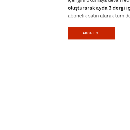
içeriğini okumaya devam ede
oluşturarak ayda 3 dergi i
abonelik satın alarak tüm der
ABONE OL