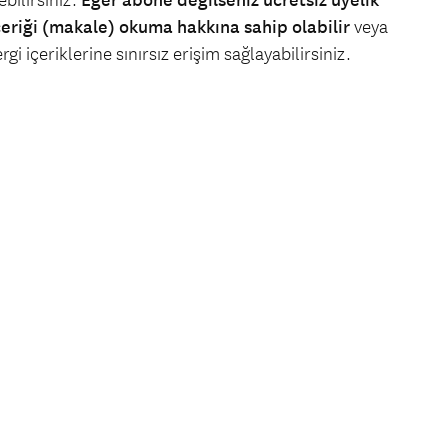
bilirsiniz.
Eğer abone değilseniz ücretsiz üyelik
çeriği (makale) okuma hakkına sahip olabilir
veya
gi içeriklerine sınırsız erişim sağlayabilirsiniz.