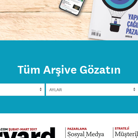
Tüm Arşive Gözatın