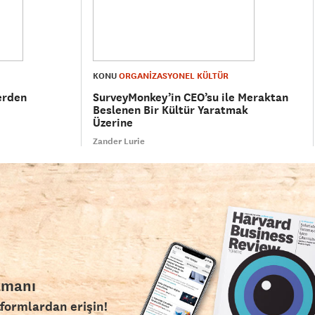
KONU
ORGANİZASYONEL KÜLTÜR
erden
SurveyMonkey’in CEO’su ile Meraktan
Beslenen Bir Kültür Yaratmak
Üzerine
Zander Lurie
amanı
tformlardan erişin!