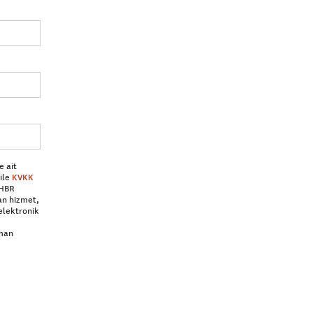
e ait
ile
KVKK
 HBR
an hizmet,
elektronik
aman