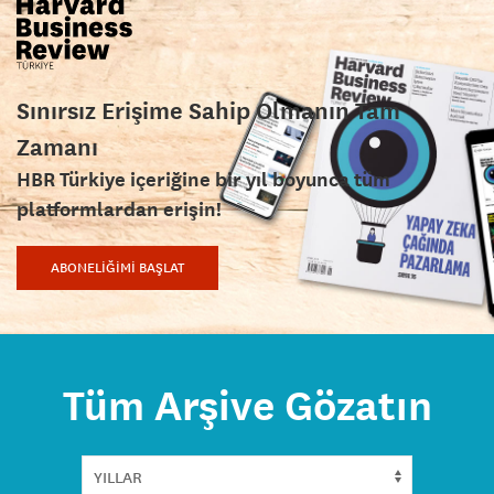
Sınırsız Erişime Sahip Olmanın Tam
Zamanı
HBR Türkiye içeriğine bir yıl boyunca tüm
platformlardan erişin!
ABONELİĞİMİ BAŞLAT
Tüm Arşive Gözatın