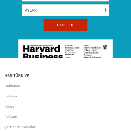
GÖSTER
HBR TÜRKİYE
Hakkında
İletişim
Künye
Reklam
Şartlar ve Koşullar