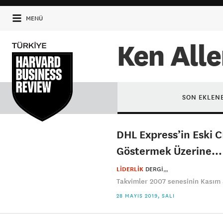
MENÜ
Ken All
SON EKLEN
DHL Express’in Eski CE
Göstermek Üzerine…
LİDERLİK
DERGI
Takvimler 2007 senesinin Kasım a
28 MAYIS 2019, SALI