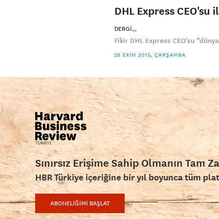
DHL Express CEO'su il
DERGI
Fikir DHL Express CEO’su “dünyanı
28 EKIM 2015, ÇARŞAMBA
Sınırsız Erişime Sahip Olmanın Tam Z
HBR Türkiye içeriğine bir yıl boyunca tüm pla
ABONELİĞİMİ BAŞLAT