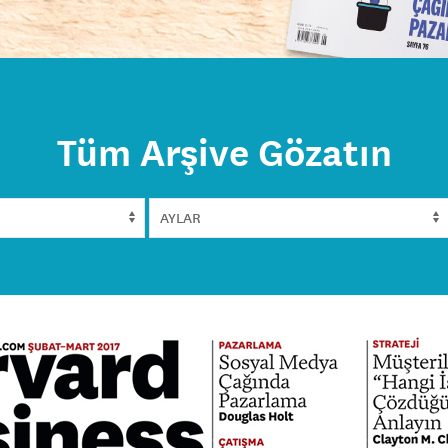
Tüm Arşive Gözatın