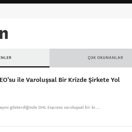
en
ENLER
ÇOK OKUNANLAR
O’su ile Varoluşsal Bir Krizde Şirkete Yol
yını gösterdiğinde DHL Express varoluşsal bir kr...