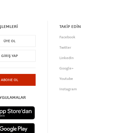
İŞLEMLERİ
TAKİP EDİN
Facebook
ÜYE OL
Twitter
GIRIŞ YAP
LinkedIn
Google+
Youtube
ABONE OL
Instagram
UYGULAMALAR