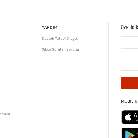
YARDIM
ÜYELİK 
Destek Talebi Oluştur
Sıkça Sorulan Sorular
MOBİL 
unması