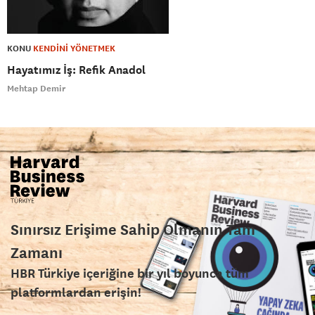
KONU
KENDİNİ YÖNETMEK
Hayatımız İş: Refik Anadol
Mehtap Demir
Sınırsız Erişime Sahip Olmanın Tam
Zamanı
HBR Türkiye içeriğine bir yıl boyunca tüm
platformlardan erişin!