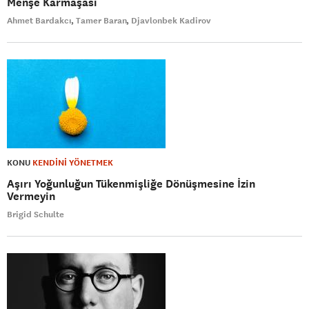
Menşe Karmaşası
Ahmet Bardakcı
Tamer Baran
Djavlonbek Kadirov
KONU
KENDİNİ YÖNETMEK
Aşırı Yoğunluğun Tükenmişliğe Dönüşmesine İzin
Vermeyin
Brigid Schulte