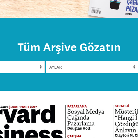
Tüm Arşive Gözatın