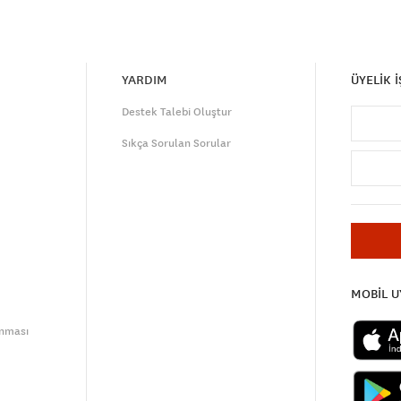
YARDIM
ÜYELİK 
Destek Talebi Oluştur
Sıkça Sorulan Sorular
MOBİL 
unması