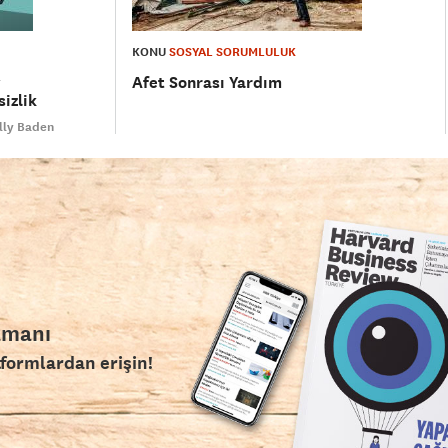
KONU
SOSYAL SORUMLULUK
Afet Sonrası Yardım
izlik
lly Baden
amanı
tformlardan erişin!