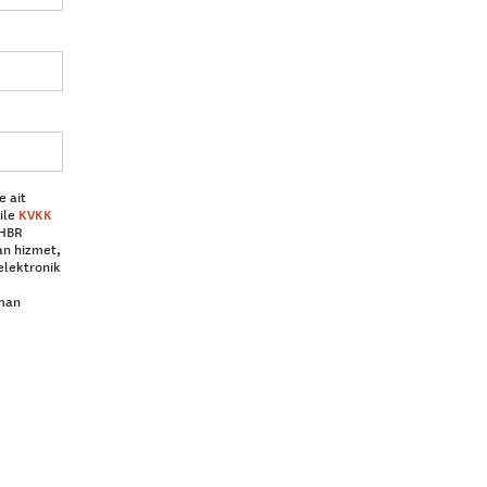
e ait
ile
KVKK
 HBR
an hizmet,
elektronik
aman