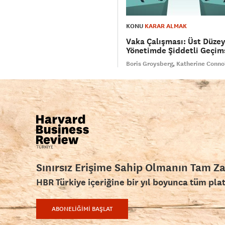
KONU
KARAR ALMAK
Vaka Çalışması: Üst Düzey
Yönetimde Şiddetli Geçims
Boris Groysberg
Katherine Conno
Sınırsız Erişime Sahip Olmanın Tam Z
HBR Türkiye içeriğine bir yıl boyunca tüm pla
ABONELİĞİMİ BAŞLAT