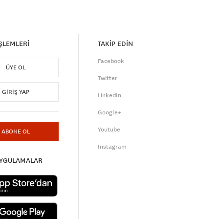
İŞLEMLERİ
TAKİP EDİN
Facebook
ÜYE OL
Twitter
GIRIŞ YAP
LinkedIn
Google+
Youtube
ABONE OL
Instagram
UYGULAMALAR