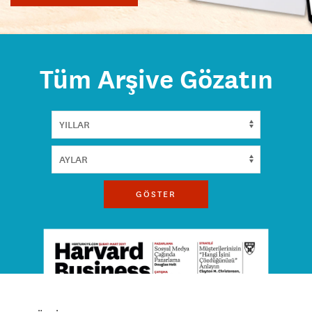
Tüm Arşive Gözatın
GÖSTER