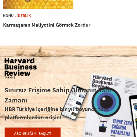
KONU
LİDERLİK
Karmaşanın Maliyetini Görmek Zordur
Sınırsız Erişime Sahip Olmanın Tam
Zamanı
HBR Türkiye içeriğine bir yıl boyunca tüm
platformlardan erişin!
ABONELİĞİMİ BAŞLAT