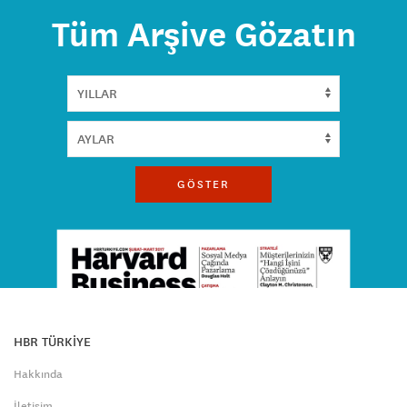
Tüm Arşive Gözatın
GÖSTER
HBR TÜRKİYE
Hakkında
İletişim