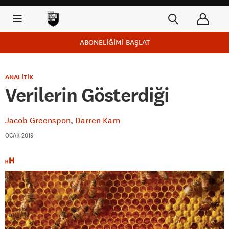
ABONELİĞİMİ BAŞLAT
ANALİTİK
Verilerin Gösterdiği
Jacob Greenspon
Darren Karn
OCAK 2019