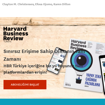
Clayton M. Christensen
Efosa Ojomo
Karen Dillon
Sınırsız Erişime Sahip Olmanın Tam
Zamanı
HBR Türkiye içeriğine bir yıl boyunca tüm
platformlardan erişin!
ABONELİĞİMİ BAŞLAT