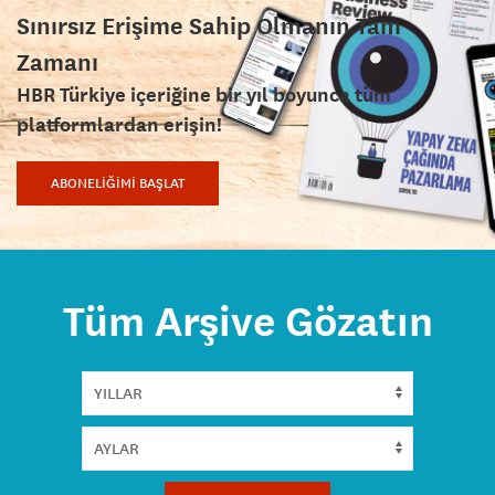
Sınırsız Erişime Sahip Olmanın Tam
Zamanı
HBR Türkiye içeriğine bir yıl boyunca tüm
platformlardan erişin!
ABONELİĞİMİ BAŞLAT
Tüm Arşive Gözatın