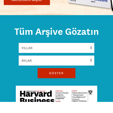
Tüm Arşive Gözatın
GÖSTER