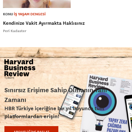
KONU
İŞ YAŞAM DENGESİ
Kendinize Vakit Ayırmakta Haklısınız
Peri Kadaster
Sınırsız Erişime Sahip Olmanın Tam
Zamanı
HBR Türkiye içeriğine bir yıl boyunca tüm
platformlardan erişin!
ABONELİĞİMİ BAŞLAT