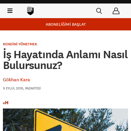
ABONELİĞİMİ BAŞLAT
KENDİNİ YÖNETMEK
İş Hayatında Anlamı Nasıl
Bulursunuz?
Gökhan Kara
9 EYLÜL 2019, PAZARTESI