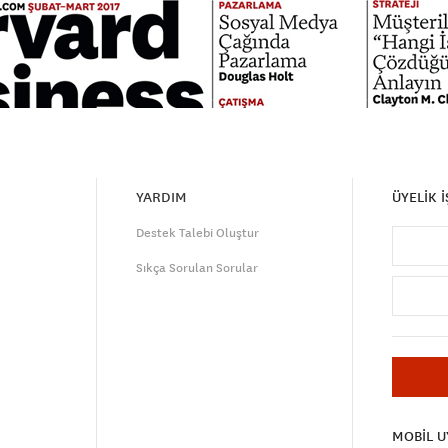
YARDIM
ÜYELİK 
Destek Talebi Oluştur
Sıkça Sorulan Sorular
MOBİL 