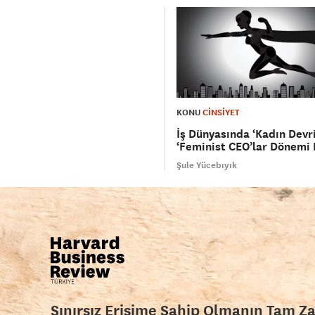
KONU
CİNSİYET
İş Dünyasında ‘Kadın Devri
‘Feminist CEO’lar Dönemi 
Şule Yücebıyık
Sınırsız Erişime Sahip Olmanın Tam Z