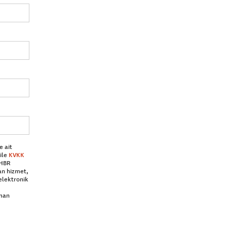
e ait
ile
KVKK
 HBR
an hizmet,
elektronik
aman