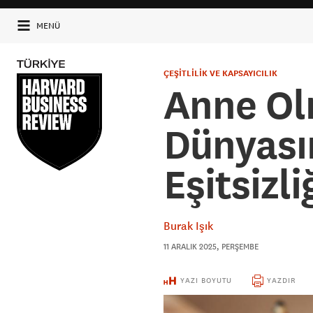
MENÜ
ÇEŞİTLİLİK VE KAPSAYICILIK
Anne Ol
Dünyasın
Eşitsizli
Burak Işık
11 ARALIK 2025, PERŞEMBE
YAZI BOYUTU
YAZDIR