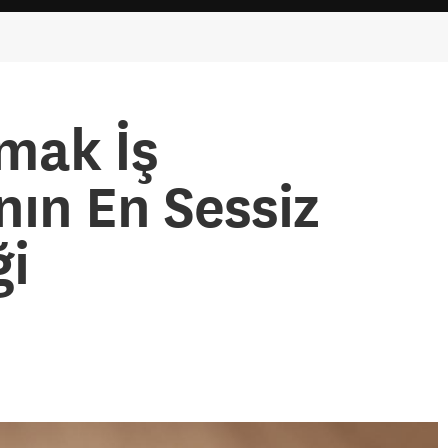
mak İş
ın En Sessiz
ği