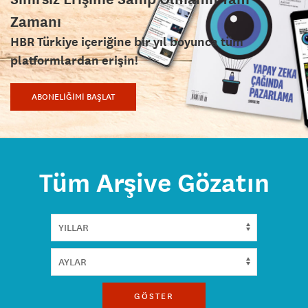
Zamanı
HBR Türkiye içeriğine bir yıl boyunca tüm
platformlardan erişin!
ABONELİĞİMİ BAŞLAT
Tüm Arşive Gözatın
GÖSTER