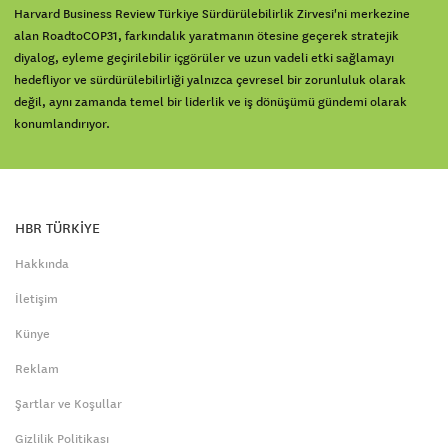
Harvard Business Review Türkiye Sürdürülebilirlik Zirvesi'ni merkezine
alan RoadtoCOP31, farkındalık yaratmanın ötesine geçerek stratejik
diyalog, eyleme geçirilebilir içgörüler ve uzun vadeli etki sağlamayı
hedefliyor ve sürdürülebilirliği yalnızca çevresel bir zorunluluk olarak
değil, aynı zamanda temel bir liderlik ve iş dönüşümü gündemi olarak
konumlandırıyor.
HBR TÜRKİYE
Hakkında
İletişim
Künye
Reklam
Şartlar ve Koşullar
Gizlilik Politikası