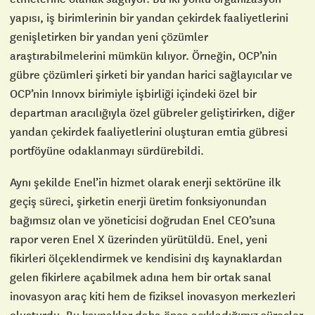
yapısı, iş birimlerinin bir yandan çekirdek faaliyetlerini
genişletirken bir yandan yeni çözümler
araştırabilmelerini mümkün kılıyor. Örneğin, OCP’nin
gübre çözümleri şirketi bir yandan harici sağlayıcılar ve
OCP’nin Innovx birimiyle işbirliği içindeki özel bir
departman aracılığıyla özel gübreler geliştirirken, diğer
yandan çekirdek faaliyetlerini oluşturan emtia gübresi
portföyüne odaklanmayı sürdürebildi.
Aynı şekilde Enel’in hizmet olarak enerji sektörüne ilk
geçiş süreci, şirketin enerji üretim fonksiyonundan
bağımsız olan ve yöneticisi doğrudan Enel CEO’suna
rapor veren Enel X üzerinden yürütüldü. Enel, yeni
fikirleri ölçeklendirmek ve kendisini dış kaynaklardan
gelen fikirlere açabilmek adına hem bir ortak sanal
inovasyon araç kiti hem de fiziksel inovasyon merkezleri
oluşturdu. Bu kaynaklar daha önce açıkladığımız süreçler