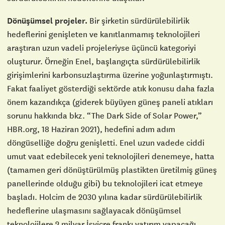
Dönüşümsel projeler.
Bir şirketin sürdürülebilirlik
hedeflerini genişleten ve kanıtlanmamış teknolojileri
araştıran uzun vadeli projeleriyse üçüncü kategoriyi
oluşturur. Örneğin Enel, başlangıçta sürdürülebilirlik
girişimlerini karbonsuzlaştırma üzerine yoğunlaştırmıştı.
Fakat faaliyet gösterdiği sektörde atık konusu daha fazla
önem kazandıkça (giderek büyüyen güneş paneli atıkları
sorunu hakkında bkz. “The Dark Side of Solar Power,”
HBR.org, 18 Haziran 2021), hedefini adım adım
döngüselliğe doğru genişletti. Enel uzun vadede ciddi
umut vaat edebilecek yeni teknolojileri denemeye, hatta
(tamamen geri dönüştürülmüş plastikten üretilmiş güneş
panellerinde olduğu gibi) bu teknolojileri icat etmeye
başladı. Holcim de 2030 yılına kadar sürdürülebilirlik
hedeflerine ulaşmasını sağlayacak dönüşümsel
teknolojilere 2 milyar İsviçre frankı yatırım yapacağı