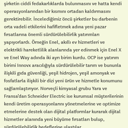
şirketin ciddi fedakarlıklarda bulunmasını ve hatta kendi
operasyonlarından bir kısmını ortadan kaldırmasını
gerektirebilir. İncelediğimiz öncü şirketler bu darbenin
orta vadeli etkilerini hafifletmek adına yeni pazar
fırsatlarına önemli sürdürülebilirlik yatırımları
yapıyorlardı. Örneğin Enel, akıllı ev hizmetleri ve
elektrikli hareketlilik alanlarında yer edinmek için Enel X
ve Enel Way adında iki ayrı birim kurdu. OCP ise yatırım
birimi Innovx aracılığıyla sürdürülebilir tarım ve bununla
ilişkili gıda güvenliği, yeşil hidrojen, yeşil amonyak ve
fosfatlarla ilişkili bir dizi yeni ürün ve hizmetle konumunu
sağlamlaştırıyor. Norveçli kimyasal grubu Yara ve
Fransa’dan Schneider Electric ise kurumsal müşterilerinin
kendi üretim operasyonlarını yönetmelerine ve optimize
etmelerine destek olan dijital platformlar kurarak dijital
hizmetler alanında yeni büyüme fırsatları bulup,
sürdürülebilirlik hedeflerine ulaştılar.