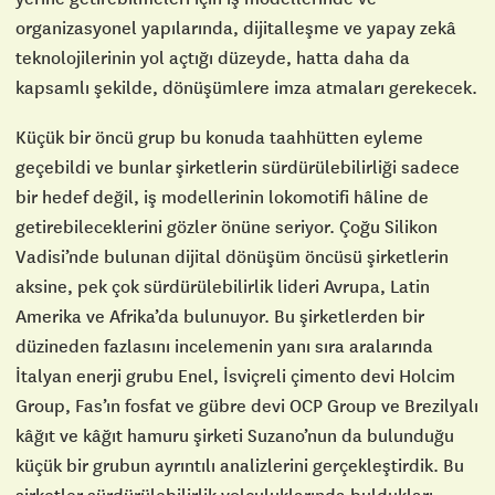
organizasyonel yapılarında, dijitalleşme ve yapay zekâ
teknolojilerinin yol açtığı düzeyde, hatta daha da
kapsamlı şekilde, dönüşümlere imza atmaları gerekecek.
Küçük bir öncü grup bu konuda taahhütten eyleme
geçebildi ve bunlar şirketlerin sürdürülebilirliği sadece
bir hedef değil, iş modellerinin lokomotifi hâline de
getirebileceklerini gözler önüne seriyor. Çoğu Silikon
Vadisi’nde bulunan dijital dönüşüm öncüsü şirketlerin
aksine, pek çok sürdürülebilirlik lideri Avrupa, Latin
Amerika ve Afrika’da bulunuyor. Bu şirketlerden bir
düzineden fazlasını incelemenin yanı sıra aralarında
İtalyan enerji grubu Enel, İsviçreli çimento devi Holcim
Group, Fas’ın fosfat ve gübre devi OCP Group ve Brezilyalı
kâğıt ve kâğıt hamuru şirketi Suzano’nun da bulunduğu
küçük bir grubun ayrıntılı analizlerini gerçekleştirdik. Bu
şirketler sürdürülebilirlik yolculuklarında buldukları