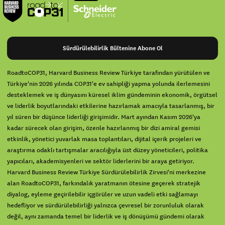
Sürdürülebilirlik Bültenine Abone Ol
RoadtoCOP31, Harvard Business Review Türkiye tarafından yürütülen ve
Türkiye'nin 2026 yılında COP31'e ev sahipliği yapma yolunda ilerlemesini
desteklemek ve iş dünyasını küresel iklim gündeminin ekonomik, örgütsel
ve liderlik boyutlarındaki etkilerine hazırlamak amacıyla tasarlanmış, bir
yıl süren bir düşünce liderliği girişimidir. Mart ayından Kasım 2026'ya
kadar sürecek olan girişim, özenle hazırlanmış bir dizi amiral gemisi
etkinlik, yönetici yuvarlak masa toplantıları, dijital içerik projeleri ve
araştırma odaklı tartışmalar aracılığıyla üst düzey yöneticileri, politika
yapıcıları, akademisyenleri ve sektör liderlerini bir araya getiriyor.
Harvard Business Review Türkiye Sürdürülebilirlik Zirvesi'ni merkezine
alan RoadtoCOP31, farkındalık yaratmanın ötesine geçerek stratejik
diyalog, eyleme geçirilebilir içgörüler ve uzun vadeli etki sağlamayı
hedefliyor ve sürdürülebilirliği yalnızca çevresel bir zorunluluk olarak
değil, aynı zamanda temel bir liderlik ve iş dönüşümü gündemi olarak