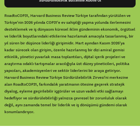
Sürdürülebilirlik Bültenine Abone Ol
RoadtoCOP31, Harvard Business Review Türkiye tarafından yürütülen ve
Türkiye'nin 2026 yılında COP31'e ev sahipliği yapma yolunda ilerlemesini
desteklemek ve iş dünyasını küresel iklim gündeminin ekonomik, örgütsel
ve liderlik boyutlarındaki etkilerine hazırlamak amacıyla tasarlanmış, bir
yıl süren bir düşünce liderliği girişimidir. Mart ayından Kasım 2026'ya
kadar sürecek olan girişim, özenle hazırlanmış bir dizi amiral gemisi
etkinlik, yönetici yuvarlak masa toplantıları, dijital içerik projeleri ve
araştırma odaklı tartışmalar aracılığıyla üst düzey yöneticileri, politika
yapıcıları, akademisyenleri ve sektör liderlerini bir araya getiriyor.
Harvard Business Review Türkiye Sürdürülebilirlik Zirvesi'ni merkezine
alan RoadtoCOP31, farkındalık yaratmanın ötesine geçerek stratejik
diyalog, eyleme geçirilebilir içgörüler ve uzun vadeli etki sağlamayı
hedefliyor ve sürdürülebilirliği yalnızca çevresel bir zorunluluk olarak
değil, aynı zamanda temel bir liderlik ve iş dönüşümü gündemi olarak
konumlandırıyor.