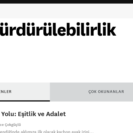
ürdürülebilirlik
ENLER
ÇOK OKUNANLAR
 Yolu: Eşitlik ve Adalet
ce Çokgüçlü
endiğinde aklımıza ilk olarak karbon ayak izini...