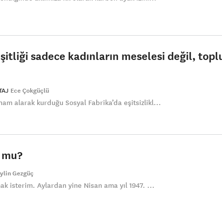
şitliği sadece kadınların meselesi değil, to
TAJ
Ece Çokgüçlü
ham alarak kurduğu Sosyal Fabrika’da eşitsizlikl...
o mu?
ylin Gezgüç
mak isterim. Aylardan yine Nisan ama yıl 1947. ...