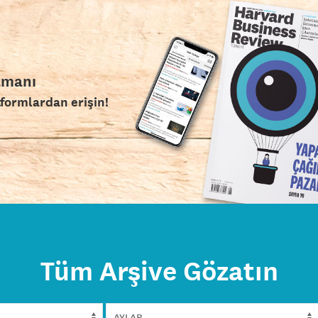
amanı
tformlardan erişin!
Tüm Arşive Gözatın