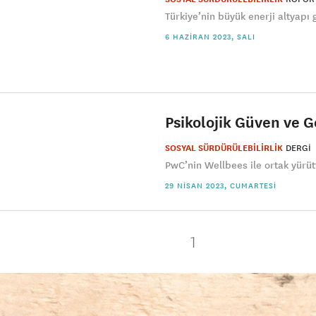
Türkiye’nin büyük enerji altyapı
6 HAZIRAN 2023, SALI
Psikolojik Güven ve G
SOSYAL SÜRDÜRÜLEBİLİRLİK
DERGI
​PwC’nin Wellbees ile ortak yürüt
29 NISAN 2023, CUMARTESI
1