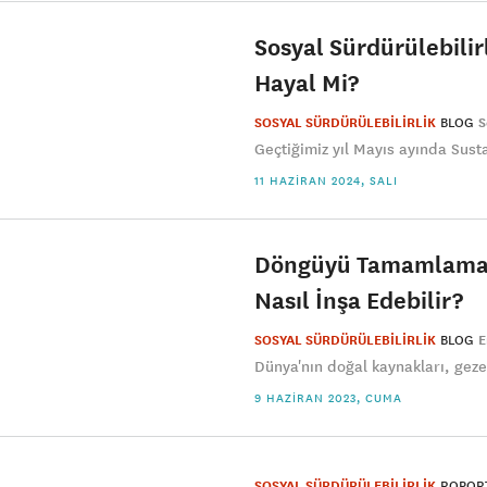
Sosyal Sürdürülebilir
Hayal Mi?
SOSYAL SÜRDÜRÜLEBİLİRLİK
BLOG
S
Geçtiğimiz yıl Mayıs ayında Susta
11 HAZIRAN 2024, SALI
Döngüyü Tamamlamak:
Nasıl İnşa Edebilir?
SOSYAL SÜRDÜRÜLEBİLİRLİK
BLOG
E
Dünya'nın doğal kaynakları, geze
9 HAZIRAN 2023, CUMA
SOSYAL SÜRDÜRÜLEBİLİRLİK
ROPOR