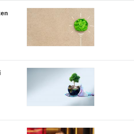
ten
i