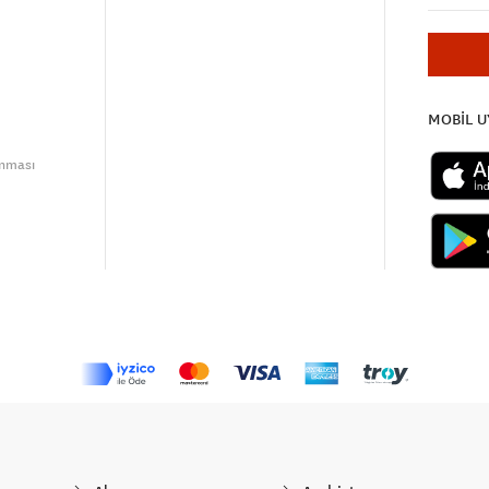
MOBİL 
unması