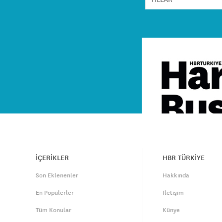
İÇERİKLER
HBR TÜRKİYE
Son Eklenenler
Hakkında
En Popülerler
İletişim
Tüm Konular
Künye