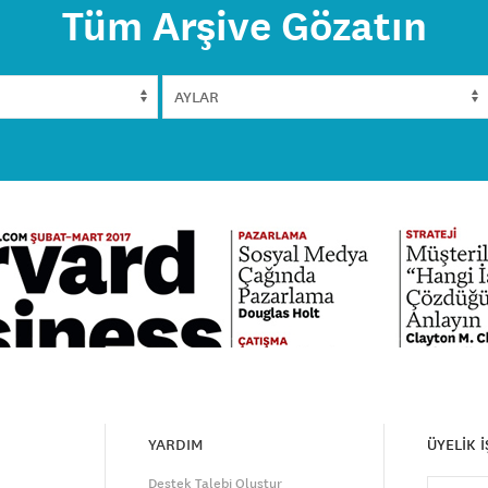
Tüm Arşive Gözatın
YARDIM
ÜYELİK 
Destek Talebi Oluştur