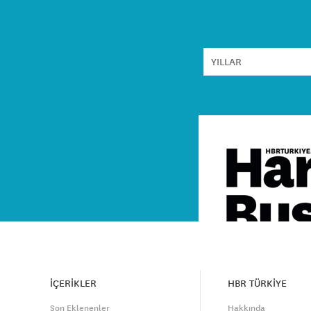
İÇERİKLER
HBR TÜRKİYE
Son Eklenenler
Hakkında