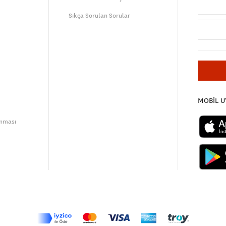
Sıkça Sorulan Sorular
MOBİL 
unması