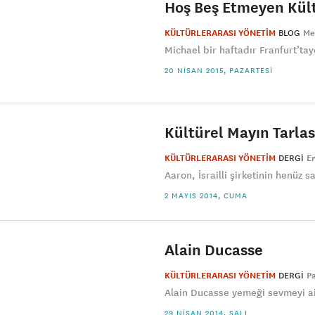
Hoş Beş Etmeyen Kült
KÜLTÜRLERARASI YÖNETİM
BLOG
Me
Michael bir haftadır Franfurt’tay
20 NISAN 2015, PAZARTESI
Kültürel Mayın Tarla
KÜLTÜRLERARASI YÖNETİM
DERGI
E
Aaron, İsrailli şirketinin henüz s
2 MAYIS 2014, CUMA
Alain Ducasse
KÜLTÜRLERARASI YÖNETİM
DERGI
P
Alain Ducasse yemeği sevmeyi ail
29 NISAN 2014, SALI