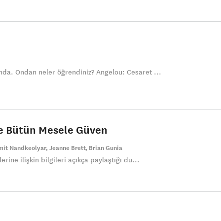
nda. Ondan neler öğrendiniz? Angelou: Cesaret ...
e Bütün Mesele Güven
mit Nandkeolyar
Jeanne Brett
Brian Gunia
lerine ilişkin bilgileri açıkça paylaştığı du...