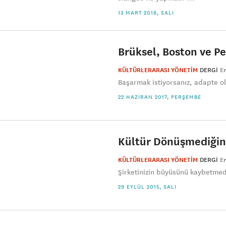
13 MART 2018, SALI
Brüksel, Boston ve P
KÜLTÜRLERARASI YÖNETİM
DERGI
E
Başarmak istiyorsanız, adapte olm
22 HAZIRAN 2017, PERŞEMBE
Kültür Dönüşmediği
KÜLTÜRLERARASI YÖNETİM
DERGI
E
Şirketinizin büyüsünü kaybetmeden
29 EYLÜL 2015, SALI