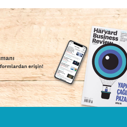
amanı
tformlardan erişin!