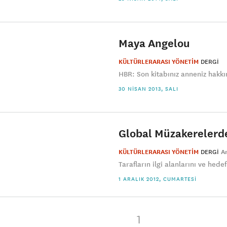
Maya Angelou
KÜLTÜRLERARASI YÖNETİM
DERGI
HBR: Son kitabınız anneniz hakkı
30 NISAN 2013, SALI
Global Müzakerelerd
KÜLTÜRLERARASI YÖNETİM
DERGI
A
Tarafların ilgi alanlarını ve hedef
1 ARALIK 2012, CUMARTESI
1