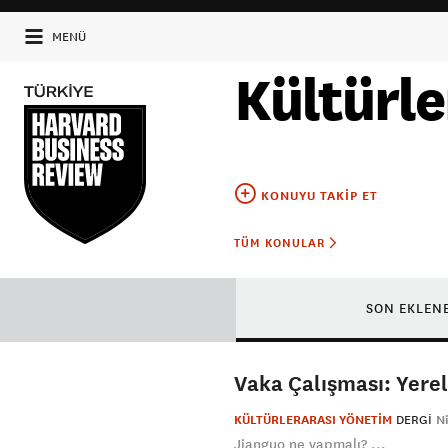
MENÜ
Kültürle
KONUYU TAKIP ET
TÜM KONULAR
SON EKLEN
Vaka Çalışması: Yerel
KÜLTÜRLERARASI YÖNETİM
DERGI
Ni
Jianguo ne yapmalı? ...