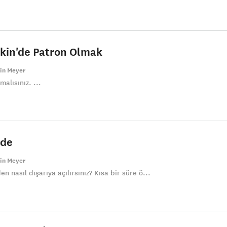
ekin'de Patron Olmak
rin Meyer
alısınız. ...
nde
rin Meyer
 nasıl dışarıya açılırsınız? Kısa bir süre ö...