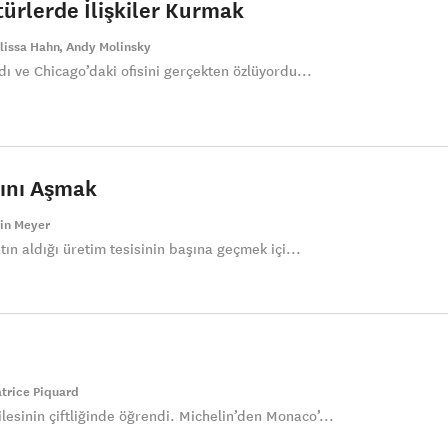
ürlerde İlişkiler Kurmak
lissa Hahn
Andy Molinsky
dı ve Chicago’daki ofisini gerçekten özlüyordu...
sını Aşmak
rin Meyer
atın aldığı üretim tesisinin başına geçmek içi...
atrice Piquard
esinin çiftliğinde öğrendi. Michelin’den Monaco’...