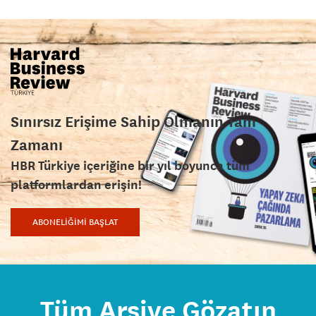
Sınırsız Erişime Sahip Olmanın Tam
Zamanı
HBR Türkiye içeriğine bir yıl boyunca tüm
platformlardan erişin!
ABONELİĞİMİ BAŞLAT
Tüm Arşive Gözatın