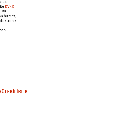
e ait
ile
KVKK
 HBR
an hizmet,
elektronik
aman
ÜLEBİLİRLİK