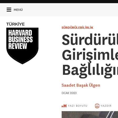
MENÜ
SÜRDÜRÜLEBİLİRLİK
Sürdürül
Girişiml
Bağlılığı
Saadet Başak Ülgen
OCAK 2023
YAZI BOYUTU
YAZDIR