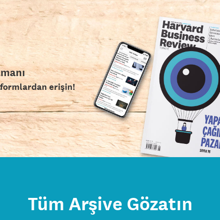
amanı
tformlardan erişin!
Tüm Arşive Gözatın