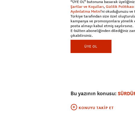
“ÜYE OL” butonuna basarak üyeliğiniz
Şartlar ve Koşulları
,
Gizlilik Politikası
Aydınlatma Metni
’ni okuduğunuzu ve
Türkiye tarafından size özel oluşturul
kampanya ve promosyonlara yönelik 
posta almayı kabul etmiş sayılırsınız.
E-bülten aboneliğinden dilediğiniz z
çıkabilirsiniz.
ÜYE OL
Bu yazının konusu:
SÜRDÜR
KONUYU TAKIP ET