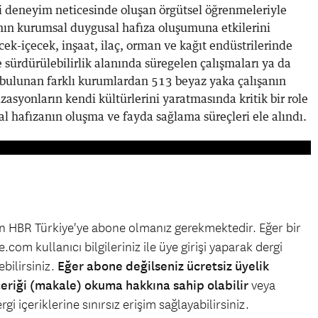
i deneyim neticesinde oluşan örgütsel öğrenmeleriyle
ının kurumsal duygusal hafıza oluşumuna etkilerini
yecek-içecek, inşaat, ilaç, orman ve kağıt endüstrilerinde
e sürdürülebilirlik alanında süregelen çalışmaları ya da
i bulunan farklı kurumlardan 513 beyaz yaka çalışanın
zasyonların kendi kültürlerini yaratmasında kritik bir role
l hafızanın oluşma ve fayda sağlama süreçleri ele alındı.
çin HBR Türkiye'ye abone olmanız gerekmektedir. Eğer bir
.com kullanıcı bilgileriniz ile üye girişi yaparak dergi
bilirsiniz.
Eğer abone değilseniz ücretsiz üyelik
çeriği (makale) okuma hakkına sahip olabilir
veya
gi içeriklerine sınırsız erişim sağlayabilirsiniz.