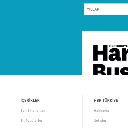
İÇERİKLER
HBR TÜRKİYE
Son Eklenenler
Hakkında
En Popülerler
İletişim