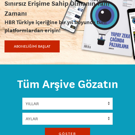
Sınırsız Erişime Sahip Olmanın Tam
Zamanı
HBR Türkiye içeriğine bir yıl boyunca tüm
platformlardan erişin!
ABONELİĞİMİ BAŞLAT
Tüm Arşive Gözatın
GÖSTER