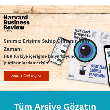
Sınırsız Erişime Sahip Olmanın Tam
Zamanı
HBR Türkiye içeriğine bir yıl boyunca tüm
platformlardan erişin!
ABONELİĞİMİ BAŞLAT
Tüm Arşive Gözatın