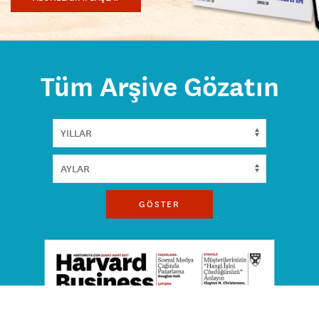
Tüm Arşive Gözatın
GÖSTER