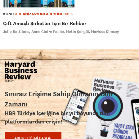
KONU
ORGANİZASYONLARI YÖNETMEK
Çift Amaçlı Şirketler İçin Bir Rehber
Julie Battilana
Anne Claire Pache
Metin Şengül
Marissa Kimsey
Sınırsız Erişime Sahip Olmanın Tam
Zamanı
HBR Türkiye içeriğine bir yıl boyunca tüm
platformlardan erişin!
ABONELİĞİMİ BAŞLAT