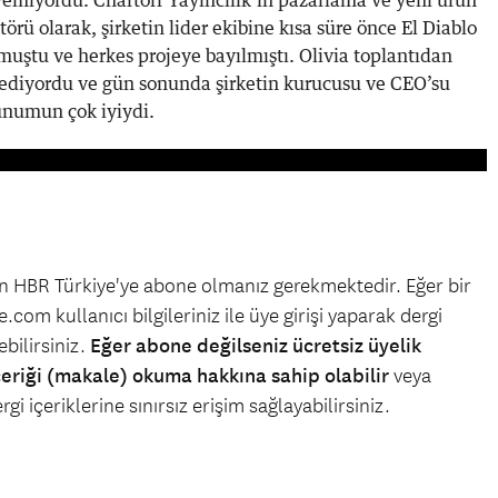
emiyordu. Chartoff Yayıncılık’ın pazarlama ve yeni ürün
örü olarak, şirketin lider ekibine kısa süre önce El Diablo
nmuştu ve herkes projeye bayılmıştı. Olivia toplantıdan
sediyordu ve gün sonunda şirketin kurucusu ve CEO’su
unumun çok iyiydi.
çin HBR Türkiye'ye abone olmanız gerekmektedir. Eğer bir
.com kullanıcı bilgileriniz ile üye girişi yaparak dergi
bilirsiniz.
Eğer abone değilseniz ücretsiz üyelik
çeriği (makale) okuma hakkına sahip olabilir
veya
gi içeriklerine sınırsız erişim sağlayabilirsiniz.