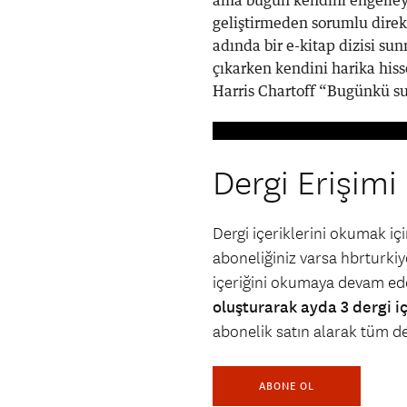
ama bugün kendini engelley
geliştirmeden sorumlu direkt
adında bir e-kitap dizisi su
çıkarken kendini harika his
Harris Chartoff “Bugünkü s
Dergi Erişimi
Dergi içeriklerini okumak i
aboneliğiniz varsa hbrturkiye
içeriğini okumaya devam ede
oluşturarak ayda 3 dergi i
abonelik satın alarak tüm der
ABONE OL