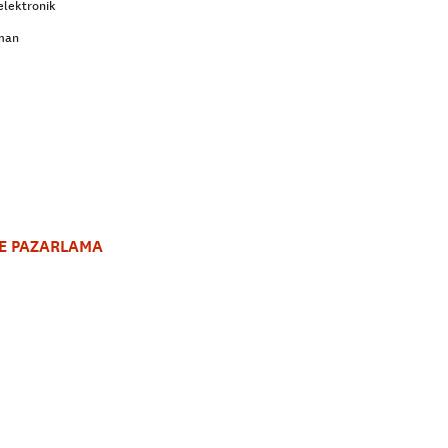
elektronik
aman
VE PAZARLAMA