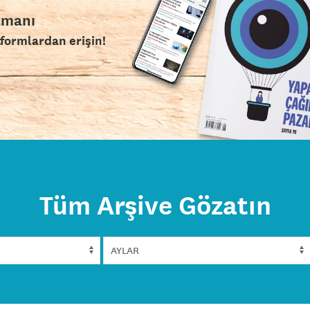
amanı
tformlardan erişin!
Tüm Arşive Gözatın