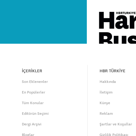
İÇERİKLER
HBR TÜRKİYE
Son Eklenenler
Hakkında
En Popülerler
İletişim
Tüm Konular
Künye
Editörün Seçimi
Reklam
Dergi Arşivi
Şartlar ve Koşullar
Bloglar
Gizlilik Politikası