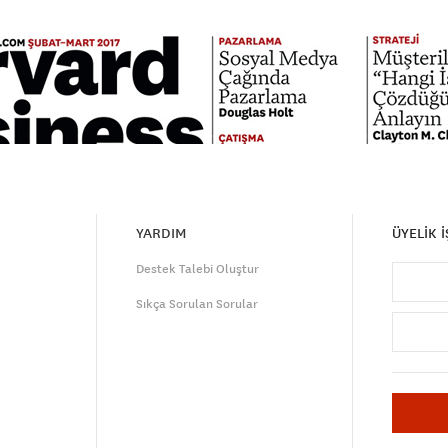
YARDIM
ÜYELİK 
Destek Talebi Oluştur
Sıkça Sorulan Sorular