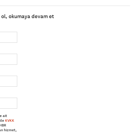
e ol, okumaya devam et
e ait
ile
KVKK
 HBR
an hizmet,