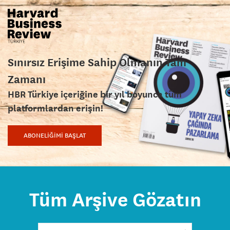
Sınırsız Erişime Sahip Olmanın Tam
Zamanı
HBR Türkiye içeriğine bir yıl boyunca tüm
platformlardan erişin!
ABONELİĞİMİ BAŞLAT
Tüm Arşive Gözatın