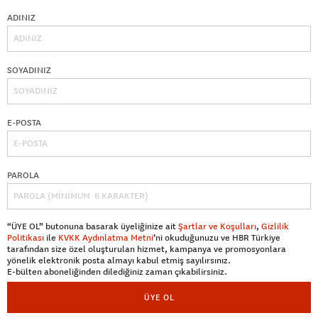
ADINIZ
SOYADINIZ
E-POSTA
PAROLA
“ÜYE OL” butonuna basarak üyeliğinize ait
Şartlar ve Koşulları
,
Gizlilik
Politikası
ile
KVKK Aydınlatma Metni
’ni okuduğunuzu ve HBR Türkiye
tarafından size özel oluşturulan hizmet, kampanya ve promosyonlara
yönelik elektronik posta almayı kabul etmiş sayılırsınız.
E-bülten aboneliğinden dilediğiniz zaman çıkabilirsiniz.
ÜYE OL