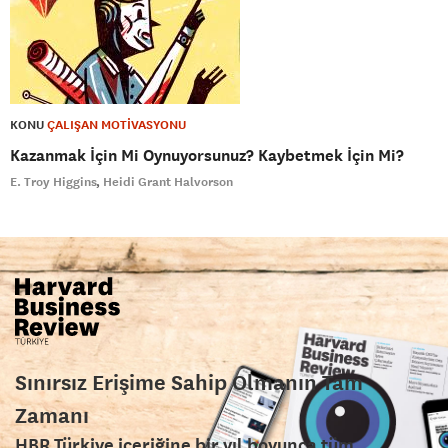
KONU
ÇALIŞAN MOTİVASYONU
Kazanmak İçin Mi Oynuyorsunuz? Kaybetmek İçin Mi?
E. Troy Higgins
Heidi Grant Halvorson
Sınırsız Erişime Sahip Olmanın Tam
Zamanı
HBR Türkiye içeriğine bir yıl boyunca tüm