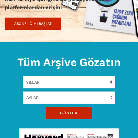
platformlardan erişin!
ABONELİĞİMİ BAŞLAT
Tüm Arşive Gözatın
GÖSTER