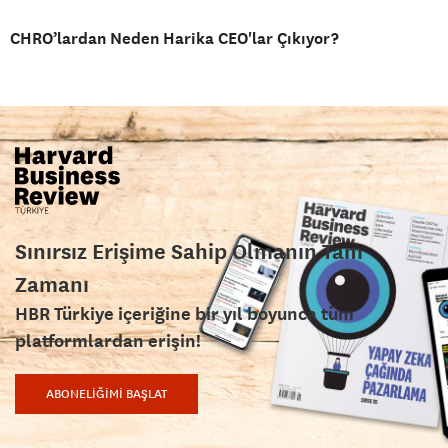
CHRO’lardan Neden Harika CEO'lar Çıkıyor?
Sınırsız Erişime Sahip Olmanın Tam
Zamanı
HBR Türkiye içeriğine bir yıl boyunca tüm
platformlardan erişin!
ABONELİĞİMİ BAŞLAT