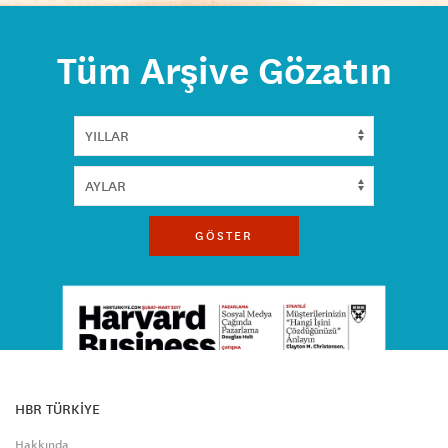
Tüm Arşive Gözatın
GÖSTER
HBR TÜRKİYE
Hakkında