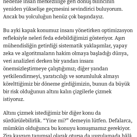
nedenle insan merkezliliğe geri dönüş bilincinin
yeniden yükselişe geçmesini sevindirici buluyorum.
Ancak bu yolculuğun henüz çok başındayız.
Bu ayki kapak konumuz insanı yönetirken optimizasyon
refleksiyle neleri feda edebildiğimizi gösteriyor. Aşırı
mühendisliğin getirdiği sistematik yaklaşımlar, yapay
zeka ve algoritmaların hakim olmaya başladığı dünya,
veri analizleri derken bir yandan insanı
önemsizleştirmeye çalıştığımız; diğer yandan
yetkilendirmeyi, yaratıcılığı ve sorumluluk almayı
körelttiğimiz bir döneme girdiğimizin, bunun da büyük
bir risk olduğunun altını kalın çizgilerle çizmek
istiyoruz.
Altını çizmek istediğimiz bir diğer konu da
sürdürülebilirlik. “Yine mi?” demeyin lütfen. Defalarca,
mümkün olduğunca bu konuyu konuşmamız gerekiyor.
Zira kavram tanımsal olarak otursa da uygulamada hâlâ