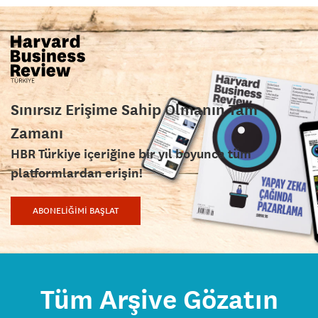
Sınırsız Erişime Sahip Olmanın Tam
Zamanı
HBR Türkiye içeriğine bir yıl boyunca tüm
platformlardan erişin!
ABONELİĞİMİ BAŞLAT
Tüm Arşive Gözatın