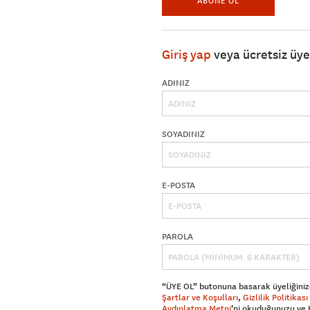
ABONE OL
Giriş yap
veya ücretsiz üy
ADINIZ
SOYADINIZ
E-POSTA
PAROLA
“ÜYE OL” butonuna basarak üyeliğiniz
Şartlar ve Koşulları
,
Gizlilik Politikası
Aydınlatma Metni
’ni okuduğunuzu ve