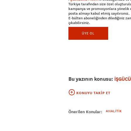
Türkiye tarafından size özel oluşturul
kampanya ve promosyonlara yönelik 
posta almayı kabul etmiş sayılırsınız.
E-bülten aboneliğinden dilediğiniz z
çıkabilirsiniz.
ÜYE OL
Bu yazının konusu:
İŞGÜCÜ
KONUYU TAKIP ET
ANALITIK
Önerilen Konular: