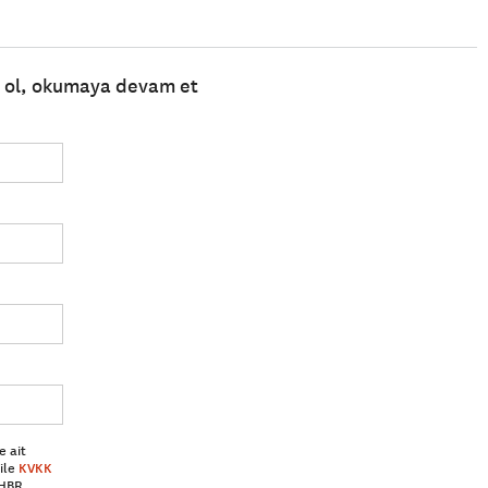
e ol, okumaya devam et
e ait
ile
KVKK
 HBR