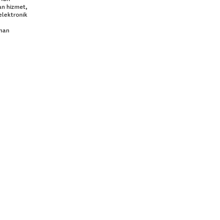
an hizmet,
elektronik
aman