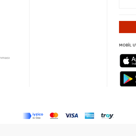
MOBİL 
unması