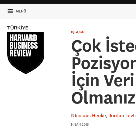
MENÜ
İŞGÜCÜ
Çok İste
Pozisyo
İçin Ver
Olmanız
NIcolaus Henke
Jordan LevI
NISAN 2018