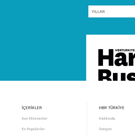
İÇERİKLER
HBR TÜRKİYE
Son Eklenenler
Hakkında
En Popülerler
İletişim