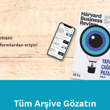
amanı
tformlardan erişin!
Tüm Arşive Gözatın