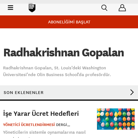
ABONELİĞİMİ BAŞLAT
Radhakrishnan Gopalan
Radhakrishnan Gopalan, St. Louis’deki Washington
Üniversitesi’nde Olin Business School’da profesördür.
SON EKLENENLER
İşe Yarar Ücret Hedefleri
YÖNETİCİ ÜCRETLENDİRMESİ
DERGI
Yöneticilerin sistemle oynamalarına nasıl