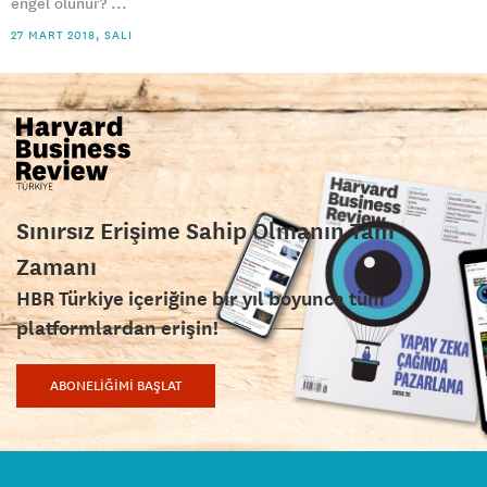
engel olunur? ...
27 MART 2018, SALI
Sınırsız Erişime Sahip Olmanın Tam
Zamanı
HBR Türkiye içeriğine bir yıl boyunca tüm
platformlardan erişin!
ABONELİĞİMİ BAŞLAT