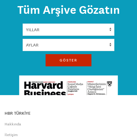
Tüm Arşive Gözatın
GÖSTER
HBR TÜRKİYE
Hakkında
İletişim