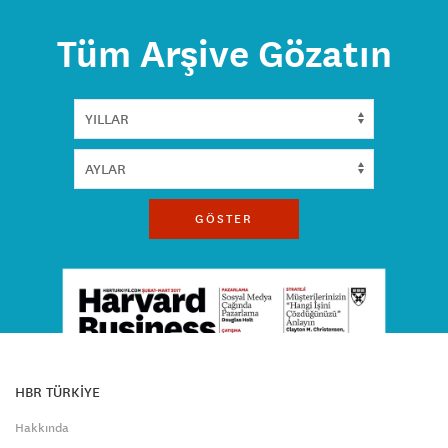
Tüm Arşive Gözatın
GÖSTER
HBR TÜRKİYE
Hakkında