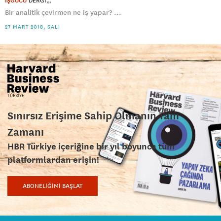
İŞGÜCÜ
DERGI
Bir analitik çevirmen ne iş yapar? ...
27 MART 2018, SALI
Sınırsız Erişime Sahip Olmanın Tam
Zamanı
HBR Türkiye içeriğine bir yıl boyunca tüm
platformlardan erişin!
ABONELİĞİMİ BAŞLAT