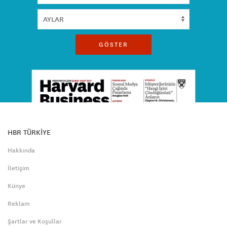
GÖSTER
HBR TÜRKİYE
Hakkında
İletişim
Künye
Reklam
Şartlar ve Koşullar