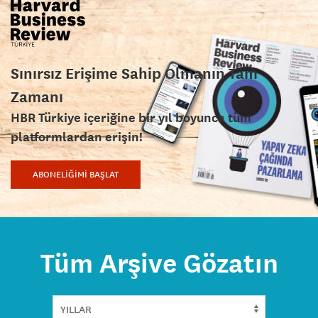
Sınırsız Erişime Sahip Olmanın Tam
Zamanı
HBR Türkiye içeriğine bir yıl boyunca tüm
platformlardan erişin!
ABONELİĞİMİ BAŞLAT
Tüm Arşive Gözatın