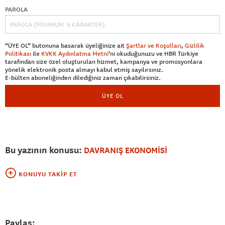
PAROLA
“ÜYE OL” butonuna basarak üyeliğinize ait
Şartlar ve Koşulları
,
Gizlilik
Politikası
ile
KVKK Aydınlatma Metni
’ni okuduğunuzu ve HBR Türkiye
tarafından size özel oluşturulan hizmet, kampanya ve promosyonlara
yönelik elektronik posta almayı kabul etmiş sayılırsınız.
E-bülten aboneliğinden dilediğiniz zaman çıkabilirsiniz.
ÜYE OL
Bu yazının konusu:
DAVRANIŞ EKONOMİSİ
KONUYU TAKIP ET
Paylaş: