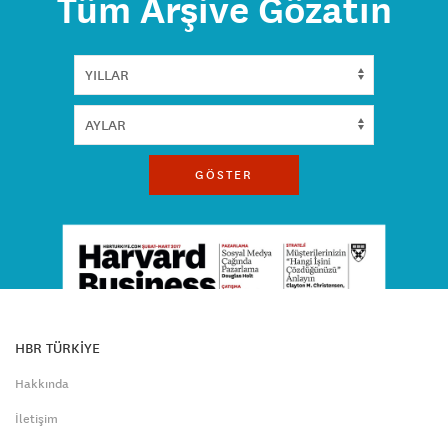
Tüm Arşive Gözatın
GÖSTER
HBR TÜRKİYE
Hakkında
İletişim