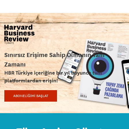
Sınırsız Erişime Sahip Olmanın Tam
Zamanı
HBR Türkiye içeriğine bir yıl boyunca tüm
platformlardan erişin!
ABONELİĞİMİ BAŞLAT