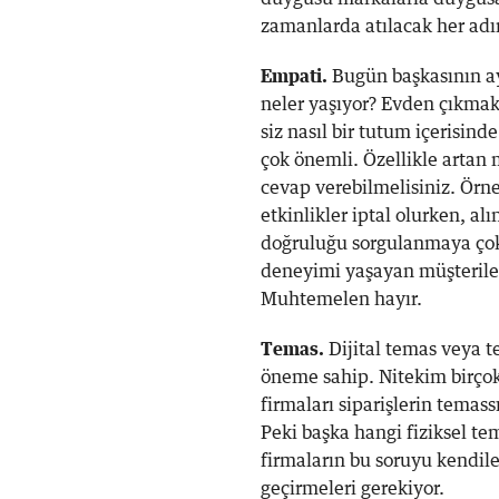
zamanlarda atılacak her adı
Empati.
Bugün başkasının ay
neler yaşıyor? Evden çıkmak 
siz nasıl bir tutum içerisin
çok önemli. Özellikle artan 
cevap verebilmelisiniz. Örn
etkinlikler iptal olurken, al
doğruluğu sorgulanmaya çok
deneyimi yaşayan müşterileri
Muhtemelen hayır.
Temas.
Dijital temas veya t
öneme sahip. Nitekim birçok
firmaları siparişlerin temass
Peki başka hangi fiziksel te
firmaların bu soruyu kendil
geçirmeleri gerekiyor.