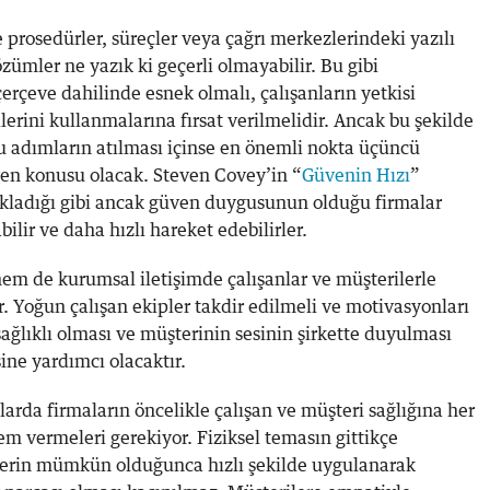
prosedürler, süreçler veya çağrı merkezlerindeki yazılı
zümler ne yazık ki geçerli olmayabilir. Bu gibi
çerçeve dahilinde esnek olmalı, çalışanların yetkisi
erini kullanmalarına fırsat verilmelidir. Ancak bu şekilde
 Bu adımların atılması içinse en önemli nokta üçüncü
n konusu olacak. Steven Covey’in “
Güvenin Hızı
”
çıkladığı gibi ancak güven duygusunun olduğu firmalar
bilir ve daha hızlı hareket edebilirler.
em de kurumsal iletişimde çalışanlar ve müşterilerle
ır. Yoğun çalışan ekipler takdir edilmeli ve motivasyonları
n sağlıklı olması ve müşterinin sesinin şirkette duyulması
sine yardımcı olacaktır.
arda firmaların öncelikle çalışan ve müşteri sağlığına her
 vermeleri gerekiyor. Fiziksel temasın gittikçe
mlerin mümkün olduğunca hızlı şekilde uygulanarak