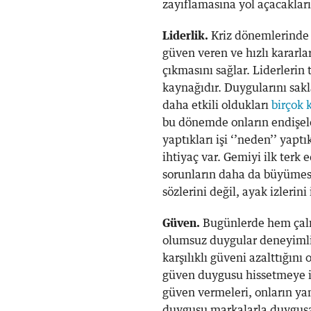
zayıflamasına yol açacaklar
Liderlik.
Kriz dönemlerinde il
güven veren ve hızlı kararla
çıkmasını sağlar. Liderlerin
kaynağıdır. Duygularını sakl
daha etkili oldukları
birçok 
bu dönemde onların endişeler
yaptıkları işi ‘’neden’’ yap
ihtiyaç var. Gemiyi ilk terk 
sorunların daha da büyümesi
sözlerini değil, ayak izlerini 
Güven.
Bugünlerde hem çalış
olumsuz duygular deneyimliy
karşılıklı güveni azalttığı
güven duygusu hissetmeye ih
güven vermeleri, onların yan
duygusu markalarla duygusal