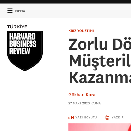
MENÜ
KRİZ YÖNETİMİ
Zorlu D
Müşteril
Kazanma
Gökhan Kara
27 MART 2020, CUMA
YAZI BOYUTU
YAZDIR