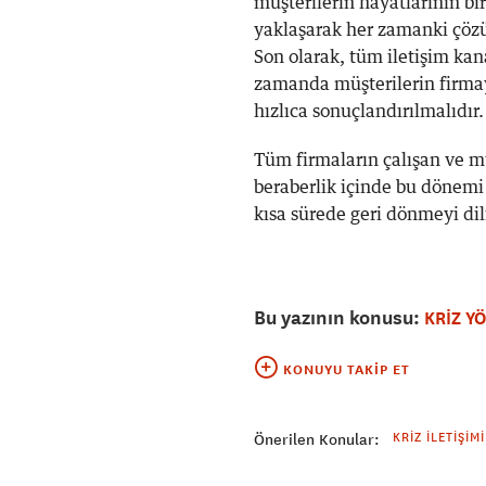
müşterilerin hayatlarının bi
yaklaşarak her zamanki çözüm
Son olarak, tüm iletişim kana
zamanda müşterilerin firmayl
hızlıca sonuçlandırılmalıdır.
Tüm firmaların çalışan ve müş
beraberlik içinde bu dönemi
kısa sürede geri dönmeyi di
Bu yazının konusu:
KRİZ Y
KONUYU TAKIP ET
KRIZ İLETIŞIMI
Önerilen Konular: