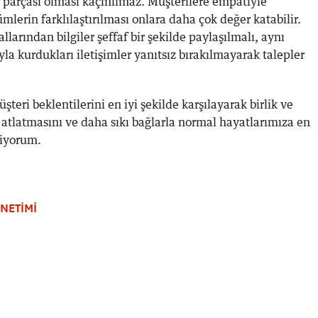
r parçası olması kaçınılmaz. Müşterilere empatiyle
lerin farklılaştırılması onlara daha çok değer katabilir.
llarından bilgiler şeffaf bir şekilde paylaşılmalı, aynı
a kurdukları iletişimler yanıtsız bırakılmayarak talepler
teri beklentilerini en iyi şekilde karşılayarak birlik ve
 atlatmasını ve daha sıkı bağlarla normal hayatlarımıza en
liyorum.
ÖNETİMİ