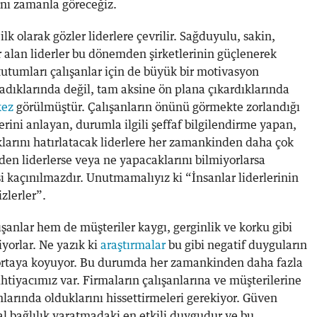
ını zamanla göreceğiz.
k olarak gözler liderlere çevrilir. Sağduyulu, sakin,
r alan liderler bu dönemden şirketlerinin güçlenerek
 tutumları çalışanlar için de büyük bir motivasyon
adıklarında değil, tam aksine ön plana çıkardıklarında
kez
görülmüştür. Çalışanların önünü görmekte zorlandığı
ini anlayan, durumla ilgili şeffaf bilgilendirme yapan,
tıklarını hatırlatacak liderlere her zamankinden daha çok
eden liderlerse veya ne yapacaklarını bilmiyorlarsa
 kaçınılmazdır. Unutmamalıyız ki “İnsanlar liderlerinin
izlerler”.
anlar hem de müşteriler kaygı, gerginlik ve korku gibi
orlar. Ne yazık ki
araştırmalar
bu gibi negatif duyguların
nı ortaya koyuyor. Bu durumda her zamankinden daha fazla
tiyacımız var. Firmaların çalışanlarına ve müşterilerine
larında olduklarını hissettirmeleri gerekiyor. Güven
 bağlılık yaratmadaki en etkili duygudur ve bu