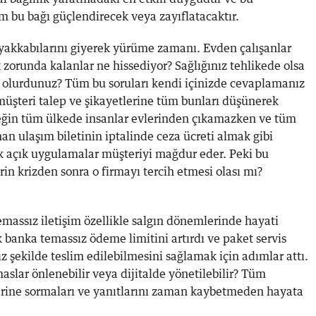
m bu bağı güçlendirecek veya zayıflatacaktır.
akkabılarını giyerek yürüme zamanı. Evden çalışanlar
zorunda kalanlar ne hissediyor? Sağlığınız tehlikede olsa
de olurdunuz? Tüm bu soruları kendi içinizde cevaplamanız
müşteri talep ve şikayetlerine tüm bunları düşünerek
eğin tüm ülkede insanlar evlerinden çıkamazken ve tüm
ınan ulaşım biletinin iptalinde ceza ücreti almak gibi
 açık uygulamalar müşteriyi mağdur eder. Peki bu
n krizden sonra o firmayı tercih etmesi olası mı?
emassız iletişim özellikle salgın dönemlerinde hayati
 banka temassız ödeme limitini artırdı ve paket servis
ız şekilde teslim edilebilmesini sağlamak için adımlar attı.
maslar önlenebilir veya dijitalde yönetilebilir? Tüm
erine sormaları ve yanıtlarını zaman kaybetmeden hayata