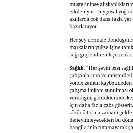
müşterininse alışkanlıkları
etkileniyor. Duygusal yoğun
akıllarda çok daha fazla ye
hazırlanıyor.
Her şey normale döndüğünde 
markaların yükselişine tanık
bağı güçlendirerek çıkmak is
Sağlık.
“Her şeyin başı sağl
çalışanlarının ve müşterileri
yönde zaman kaybetmeden aks
çalışma imkanı sunulması old
verildiğini gördüklerinde ke
için daha fazla çaba gösterir
sözünü tutma zamanı geldi:
deneyimleyecekleri bu dönem
hangilerinin tutamayarak çal