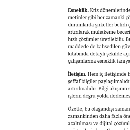
Esneklik.
Kriz dönemlerinde 
metinler gibi her zamanki çö
durumlarda şirketler belirli 
artırılarak muhakeme beceril
hızlı çözümler üretilebilir.
maddede de bahsedilen güve
kitabında detaylı şekilde a
çalışanlarına esneklik tanıya
İletişim.
Hem iç iletişimde h
şeffaf bilgiler paylaşılmalıd
artırılmalıdır. Bilgi akışını
işlerin doğru yolda ilerleme
Özetle, bu olağandışı zamanl
zamankinden daha fazla önem
azaltılması ve dijital çözü