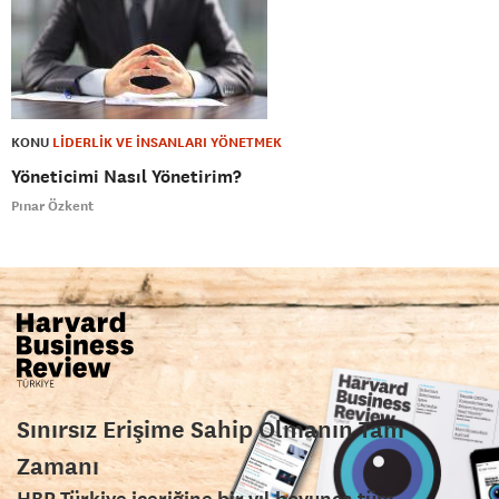
KONU
LİDERLİK VE İNSANLARI YÖNETMEK
Yöneticimi Nasıl Yönetirim?
Pınar Özkent
Sınırsız Erişime Sahip Olmanın Tam
Zamanı
HBR Türkiye içeriğine bir yıl boyunca tüm