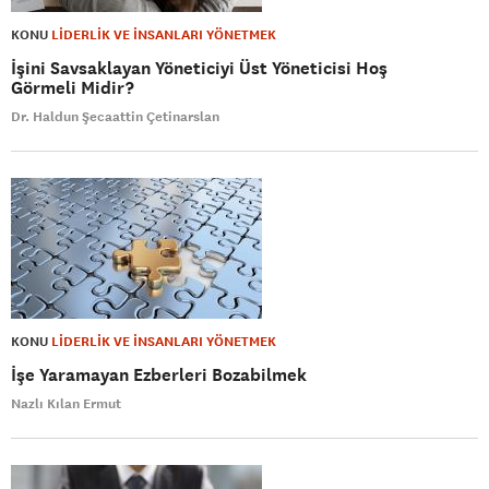
KONU
LİDERLİK VE İNSANLARI YÖNETMEK
İşini Savsaklayan Yöneticiyi Üst Yöneticisi Hoş
Görmeli Midir?
Dr. Haldun Şecaattin Çetinarslan
KONU
LİDERLİK VE İNSANLARI YÖNETMEK
İşe Yaramayan Ezberleri Bozabilmek
Nazlı Kılan Ermut