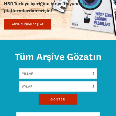
HBR Türkiye içeriğine bir yıl boyunca tüm
platformlardan erişin!
ABONELİĞİMİ BAŞLAT
Tüm Arşive Gözatın
GÖSTER