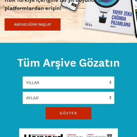
platformlardan erişin!
ABONELİĞİMİ BAŞLAT
Tüm Arşive Gözatın
GÖSTER